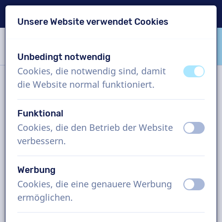
Lieferung in 24 Std.
Unsere Website verwendet Cookies
Inhalt überspringen
Sprachauswahl überspringen
Unbedingt notwendig
VoiceProductions
Cookies, die notwendig sind, damit
aus
an
die Website normal funktioniert.
Kontakt
Funktional
Cookies, die den Betrieb der Website
aus
an
VoiceProductions
verbessern.
Gaston Crommenlaan 8
9050
Gent
Werbung
Belgium
Cookies, die eine genauere Werbung
aus
an
support@voiceproductions.com
ermöglichen.
1 (855) 999-9119