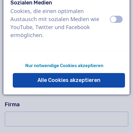
Sozialen Medien
Cookies, die einen optimalen
Austausch mit sozialen Medien wie
aus
an
Fragen Sie uns alles!
Bitte dieses Feld nicht ausfüllen
YouTube, Twitter und Facebook
Kontaktieren Sie uns für eine kostenlose
ermöglichen.
Probeaufnahme, ein Angebot, Fragen zu unserer
Arbeitsweise, komplexe Projekte oder bestellen
Sie sofort!
Nur notwendige Cookies akzeptieren
Name
Alle Cookies akzeptieren
Firma