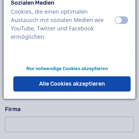
Sozialen Medien
Cookies, die einen optimalen
Austausch mit sozialen Medien wie
aus
an
Fragen Sie uns alles!
Bitte dieses Feld nicht ausfüllen
YouTube, Twitter und Facebook
Kontaktieren Sie uns für eine kostenlose
ermöglichen.
Probeaufnahme, ein Angebot, Fragen zu unserer
Arbeitsweise, komplexe Projekte oder bestellen
Sie sofort!
Nur notwendige Cookies akzeptieren
Name
Alle Cookies akzeptieren
Firma