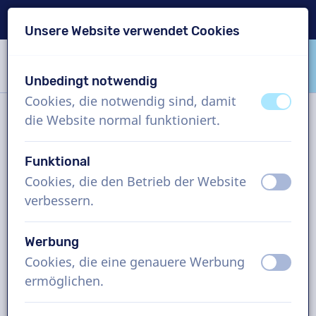
Lieferung in 24 Std.
Unsere Website verwendet Cookies
Inhalt überspringen
Sprachauswahl überspringen
Unbedingt notwendig
VoiceProductions
Cookies, die notwendig sind, damit
aus
an
die Website normal funktioniert.
Kontakt
Funktional
Cookies, die den Betrieb der Website
aus
an
VoiceProductions
verbessern.
Gaston Crommenlaan 8
9050
Gent
Werbung
Belgium
Cookies, die eine genauere Werbung
aus
an
support@voiceproductions.com
ermöglichen.
1 (855) 999-9119