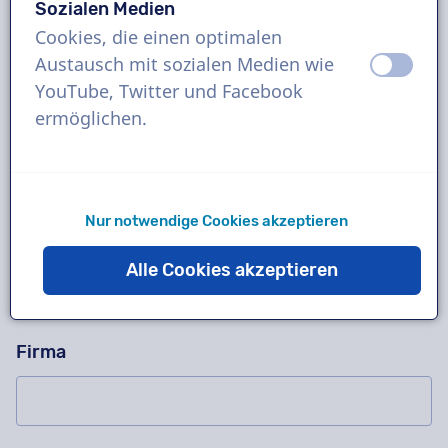
Sozialen Medien
Cookies, die einen optimalen
Austausch mit sozialen Medien wie
aus
an
Fragen Sie uns alles!
Bitte dieses Feld nicht ausfüllen
YouTube, Twitter und Facebook
Kontaktieren Sie uns für eine kostenlose
ermöglichen.
Probeaufnahme, ein Angebot, Fragen zu unserer
Arbeitsweise, komplexe Projekte oder bestellen
Sie sofort!
Nur notwendige Cookies akzeptieren
Name
Alle Cookies akzeptieren
Firma