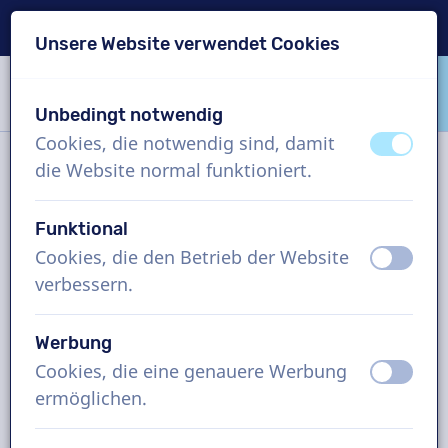
Lieferung in 24 Std.
Unsere Website verwendet Cookies
Inhalt überspringen
Sprachauswahl überspringen
Unbedingt notwendig
VoiceProductions
Cookies, die notwendig sind, damit
aus
an
die Website normal funktioniert.
Kontakt
Funktional
Cookies, die den Betrieb der Website
aus
an
VoiceProductions
verbessern.
Gaston Crommenlaan 8
9050
Gent
Werbung
Belgium
Cookies, die eine genauere Werbung
aus
an
support@voiceproductions.com
ermöglichen.
1 (855) 999-9119