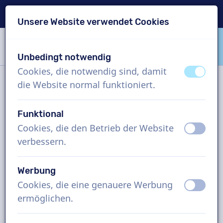
Lieferung in 24 Std.
Unsere Website verwendet Cookies
Inhalt überspringen
Sprachauswahl überspringen
Unbedingt notwendig
VoiceProductions
Cookies, die notwendig sind, damit
aus
an
die Website normal funktioniert.
Kontakt
Funktional
Cookies, die den Betrieb der Website
aus
an
VoiceProductions
verbessern.
Gaston Crommenlaan 8
9050
Gent
Werbung
Belgium
Cookies, die eine genauere Werbung
aus
an
support@voiceproductions.com
ermöglichen.
1 (855) 999-9119