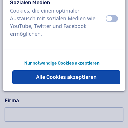
Sozialen Medien
Cookies, die einen optimalen
Austausch mit sozialen Medien wie
aus
an
Fragen Sie uns alles!
Bitte dieses Feld nicht ausfüllen
YouTube, Twitter und Facebook
Kontaktieren Sie uns für eine kostenlose
ermöglichen.
Probeaufnahme, ein Angebot, Fragen zu unserer
Arbeitsweise, komplexe Projekte oder bestellen
Sie sofort!
Nur notwendige Cookies akzeptieren
Name
Alle Cookies akzeptieren
Firma