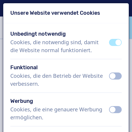
Lieferung in 24 Std.
Unsere Website verwendet Cookies
Inhalt überspringen
Sprachauswahl überspringen
Unbedingt notwendig
VoiceProductions
Cookies, die notwendig sind, damit
aus
an
die Website normal funktioniert.
Filter
Funktional
Cookies, die den Betrieb der Website
aus
an
Projekt
verbessern.
Wie funktioniert es?
Werbung
Cookies, die eine genauere Werbung
aus
an
ermöglichen.
Italienisch Sprecher, Audioguide,
Mann und Frau