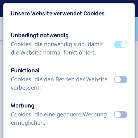
Lieferung in 24 Std.
Unsere Website verwendet Cookies
Inhalt überspringen
Sprachauswahl überspringen
Unbedingt notwendig
VoiceProductions
Cookies, die notwendig sind, damit
aus
an
die Website normal funktioniert.
Filter
Funktional
Cookies, die den Betrieb der Website
aus
an
Projekt
verbessern.
Wie funktioniert es?
Werbung
Cookies, die eine genauere Werbung
aus
an
ermöglichen.
Japanisch Sprecher, IVR-
Telefonmeldungen, Mann und