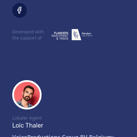
Developed with
the support of
Lokaler Agent
Loïc Thaler