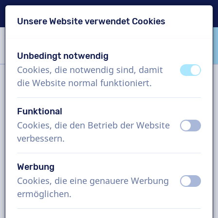
Lieferung in 24 Std.
Unsere Website verwendet Cookies
Inhalt überspringen
Sprachauswahl überspringen
Unbedingt notwendig
VoiceProductions
Cookies, die notwendig sind, damit
aus
an
die Website normal funktioniert.
Filter
Funktional
Cookies, die den Betrieb der Website
aus
an
Projekt
verbessern.
Wie funktioniert es?
Werbung
Cookies, die eine genauere Werbung
aus
an
ermöglichen.
Slowenisch Sprecher,
Internetwerbung, Mann und Frau