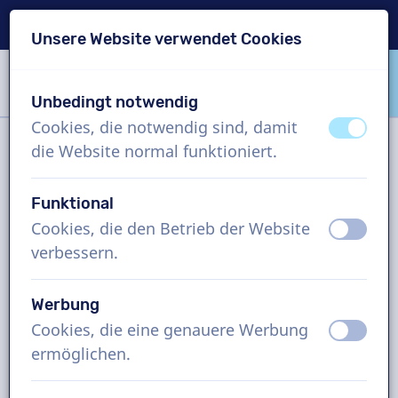
Lieferung in 24 Std.
Unsere Website verwendet Cookies
Inhalt überspringen
Sprachauswahl überspringen
Unbedingt notwendig
VoiceProductions
Cookies, die notwendig sind, damit
aus
an
die Website normal funktioniert.
Filter
Funktional
Cookies, die den Betrieb der Website
aus
an
Projekt
verbessern.
Wie funktioniert es?
Werbung
Cookies, die eine genauere Werbung
aus
an
ermöglichen.
Thailändisch Sprecher,
Audioguide, Mann und Frau