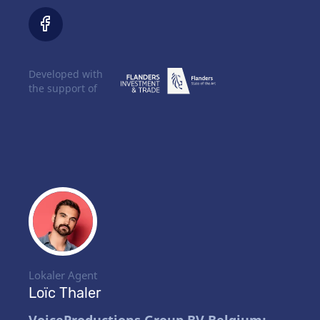
Developed with
the support of
Lokaler Agent
Loïc Thaler