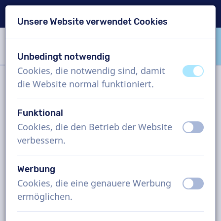
Lieferung in 24 Std.
Unsere Website verwendet Cookies
Inhalt überspringen
Sprachauswahl überspringen
Unbedingt notwendig
VoiceProductions
Cookies, die notwendig sind, damit
aus
an
die Website normal funktioniert.
Filter
Funktional
Cookies, die den Betrieb der Website
aus
an
Projekt
verbessern.
Wie funktioniert es?
Werbung
Cookies, die eine genauere Werbung
aus
an
ermöglichen.
Vietnamesisch Sprecher, IVR-
Telefonmeldungen, Mann und