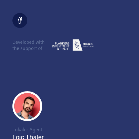
Developed with
the support of
Lokaler Agent
Loïc Thaler