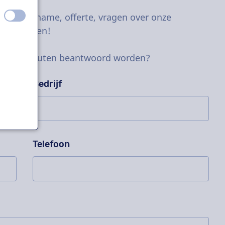
uit
aan
e proefopname, offerte, vragen over onze
stel meteen!
nen 10 minuten beantwoord worden?
Bedrijf
Telefoon