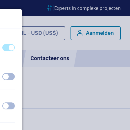
Experts in complexe projecten
m
NL - USD (US$)
Aanmelden
uit
aan
FAQ
Contacteer ons
uit
aan
uit
aan