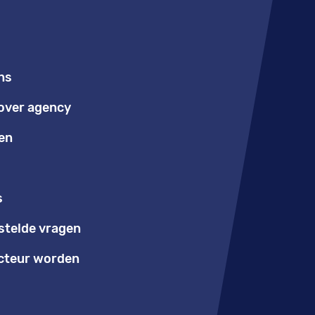
ns
over agency
en
s
stelde vragen
teur worden