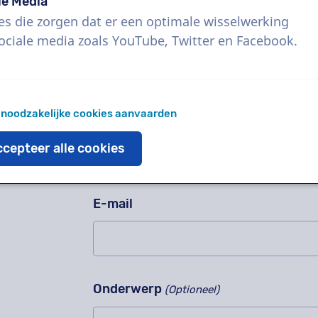
Vragen staat vrij!
le Media
Gelieve dit veld niet in te vullen
es die zorgen dat er een optimale wisselwerking
Contacteer ons voor een vrijblijvend
ociale media zoals YouTube, Twitter en Facebook.
werkwijze, complexe projecten of be
Wist je dat 95% van alle vragen bin
 noodzakelijke cookies aanvaarden
Naam
cepteer alle cookies
E-mail
Onderwerp
(Optioneel)