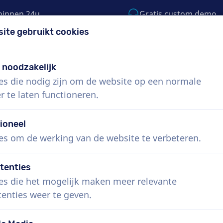
binnen 24u
Gratis custom demo
site gebruikt cookies
5) 999-9119
support@voiceproductions.co
t noodzakelijk
es die nodig zijn om de website op een normale
Menu
r te laten functioneren.
 ons
Hoe werkt het?
Diensten
Nieuws
ioneel
es om de werking van de website te verbeteren.
tenties
es die het mogelijk maken meer relevante
tenties weer te geven.