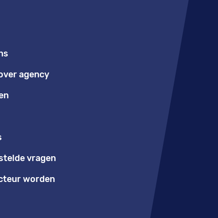
ns
over agency
en
s
stelde vragen
teur worden