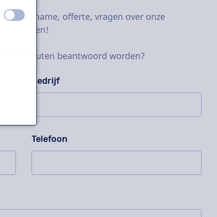
uit
aan
e proefopname, offerte, vragen over onze
stel meteen!
nen 10 minuten beantwoord worden?
Bedrijf
Telefoon