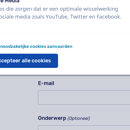
Vragen staat vrij!
le Media
Gelieve dit veld niet in te vullen
es die zorgen dat er een optimale wisselwerking
Contacteer ons voor een vrijblijvend
ociale media zoals YouTube, Twitter en Facebook.
werkwijze, complexe projecten of be
Wist je dat 95% van alle vragen bin
 noodzakelijke cookies aanvaarden
Naam
cepteer alle cookies
E-mail
Onderwerp
(Optioneel)