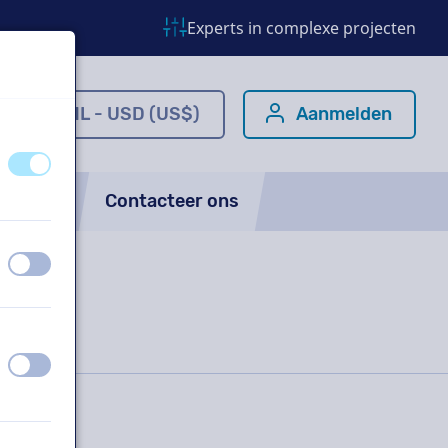
Experts in complexe projecten
m
NL - USD (US$)
Aanmelden
uit
aan
FAQ
Contacteer ons
uit
aan
uit
aan