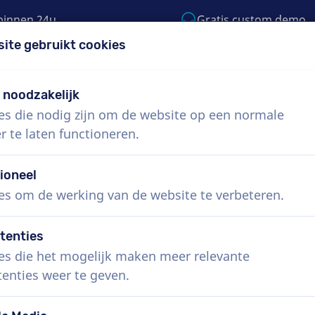
binnen 24u
Gratis custom demo
site gebruikt cookies
5) 999-9119
support@voiceproductions.co
t noodzakelijk
es die nodig zijn om de website op een normale
Menu
r te laten functioneren.
 ons
Hoe werkt het?
Diensten
Nieuws
ioneel
es om de werking van de website te verbeteren.
tenties
es die het mogelijk maken meer relevante
tenties weer te geven.