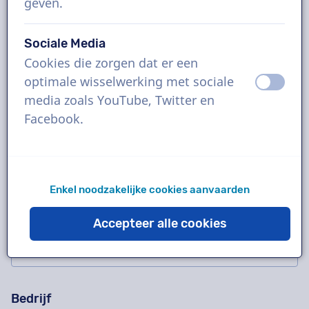
geven.
Sociale Media
Vragen staat vrij!
Gelieve dit veld niet in te vullen
Cookies die zorgen dat er een
Contacteer ons voor een vrijblijvende
optimale wisselwerking met sociale
uit
aan
proefopname, offerte, vragen over onze
media zoals YouTube, Twitter en
werkwijze, complexe projecten of bestel
Facebook.
meteen!
Wist je dat 95% van alle vragen binnen 10
minuten beantwoord worden?
Enkel noodzakelijke cookies aanvaarden
Naam
Accepteer alle cookies
Bedrijf