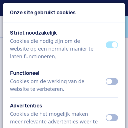
Levering binnen 24u
Onze site gebruikt cookies
Inhoud overslaan
Taalkeuze overslaan
Strict noodzakelijk
VoiceProductions
Cookies die nodig zijn om de
uit
aan
website op een normale manier te
Contact
laten functioneren.
Functioneel
VoiceProductions
Cookies om de werking van de
uit
aan
Gaston Crommenlaan 8
website te verbeteren.
9050
Gent
Belgium
Advertenties
support@voiceproductions.com
Cookies die het mogelijk maken
uit
aan
1 (855) 999-9119
meer relevante advertenties weer te