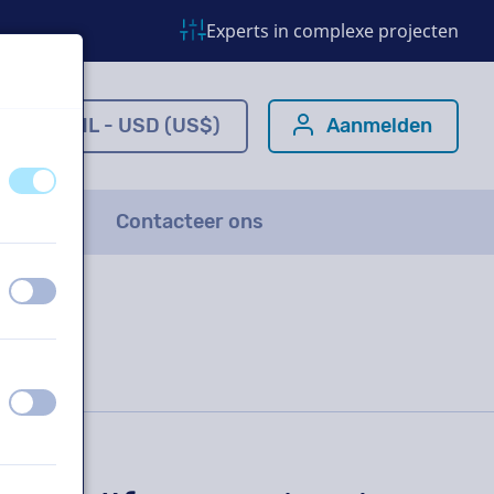
Experts in complexe projecten
m
NL - USD (US$)
Aanmelden
uit
aan
FAQ
Contacteer ons
uit
aan
uit
aan