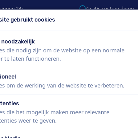
binnen 24u
Gratis custom demo
site gebruikt cookies
5) 999-9119
support@voiceproductions.co
t noodzakelijk
es die nodig zijn om de website op een normale
Menu
r te laten functioneren.
 ons
Hoe werkt het?
Diensten
Nieuws
ioneel
podcast nodig?
es om de werking van de website te verbeteren.
tenties
es die het mogelijk maken meer relevante
tenties weer te geven.