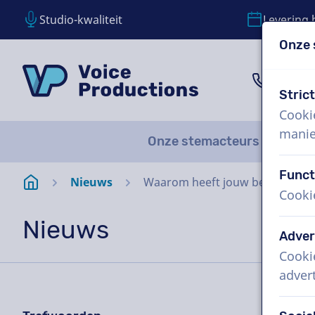
Studio-kwaliteit
Levering 
Onze 
Inhoud overslaan
Taalkeuze overslaan
VoiceProductions
1 (85
Stric
Cooki
manie
Onze stemacteurs
Over
Funct
Startpagina
Nieuws
Waarom heeft jouw bedrijf een 
Cooki
Nieuws
Adver
Cooki
adver