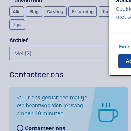
Trefwoorden
Socia
Cooki
Trefwoord:
Alle
Trefwoord:
Blog
Trefwoord:
Casting
Trefwoord:
E-learning
Trefwoord:
Tarieven
met s
Trefwoord:
Tips
Archief
Enkel
Ac
Contacteer ons
Stuur ons gerust een mailtje.
We beantwoorden je vraag
binnen 10 minuten.
Contacteer ons