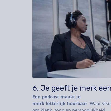
6. Je geeft je merk ee
Een podcast maakt je
merk letterlijk hoorbaar
. Waar visu
om klank, toon en persoonlijkheid.