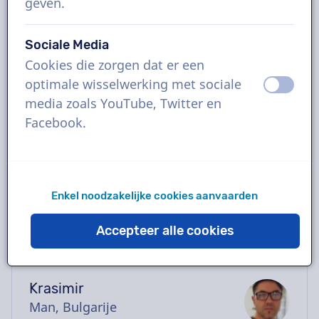
geven.
Boek de perfecte Bulgaarse voice-over in
enkele klikken of vraag een gratis demo aan.
Sociale Media
De meeste voice-overs leveren binnen 24
Cookies die zorgen dat er een
uur of sneller. Zodra je bestelling geplaatst is
optimale wisselwerking met sociale
uit
aan
heb je rechtstreeks contact via de chatbox
media zoals YouTube, Twitter en
met de stemacteur. Hulp nodig met casten?
Facebook.
Stuur ons een mailtje en we helpen je graag
verder.
Enkel noodzakelijke cookies aanvaarden
Accepteer alle cookies
Krasimir
Man, Bulgarije