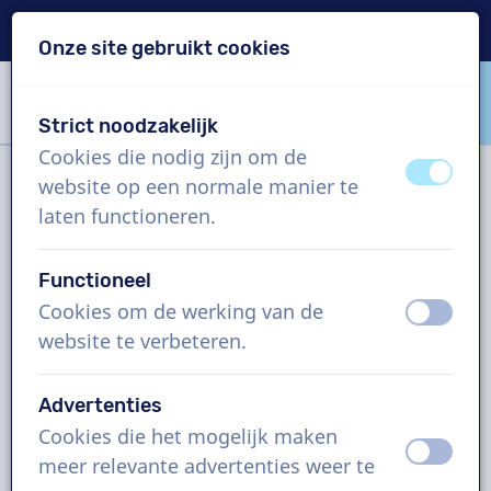
Levering binnen 24u
Onze site gebruikt cookies
Inhoud overslaan
Taalkeuze overslaan
Strict noodzakelijk
VoiceProductions
Cookies die nodig zijn om de
uit
aan
website op een normale manier te
Filter
laten functioneren.
Functioneel
Project
Cookies om de werking van de
uit
aan
website te verbeteren.
Hoe werkt het?
Advertenties
Cookies die het mogelijk maken
Bulgaarse voice-overs, overige,
uit
aan
meer relevante advertenties weer te
man en vrouw