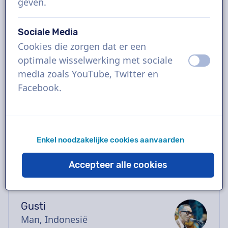
geven.
Boek de perfecte Indonesische voice-over in
enkele klikken of vraag een gratis demo aan.
Sociale Media
De meeste voice-overs leveren binnen 24
Cookies die zorgen dat er een
uur of sneller. Zodra je bestelling geplaatst is
optimale wisselwerking met sociale
uit
aan
heb je rechtstreeks contact via de chatbox
media zoals YouTube, Twitter en
met de stemacteur. Hulp nodig met casten?
Facebook.
Stuur ons een mailtje en we helpen je graag
verder.
Enkel noodzakelijke cookies aanvaarden
Accepteer alle cookies
Gusti
Man, Indonesië