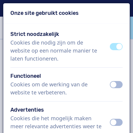
Levering binnen 24u
Onze site gebruikt cookies
Inhoud overslaan
Taalkeuze overslaan
Strict noodzakelijk
VoiceProductions
Cookies die nodig zijn om de
uit
aan
website op een normale manier te
Filter
laten functioneren.
Functioneel
Project
Cookies om de werking van de
uit
aan
website te verbeteren.
Hoe werkt het?
Advertenties
Cookies die het mogelijk maken
Indonesische voice-overs,
uit
aan
meer relevante advertenties weer te
overige, man en vrouw