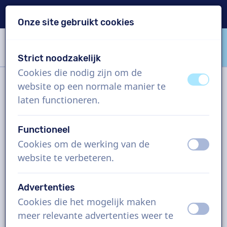
Levering binnen 24u
Onze site gebruikt cookies
Inhoud overslaan
Taalkeuze overslaan
Strict noodzakelijk
VoiceProductions
Cookies die nodig zijn om de
uit
aan
website op een normale manier te
Filter
laten functioneren.
Functioneel
Project
Cookies om de werking van de
uit
aan
website te verbeteren.
Hoe werkt het?
Advertenties
Cookies die het mogelijk maken
Japanse voice-overs, radio
uit
aan
meer relevante advertenties weer te
commercial, man en vrouw