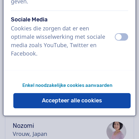
geven.
Boek de perfecte Japanse voice-over in
enkele klikken of vraag een gratis demo aan.
Sociale Media
De meeste voice-overs leveren binnen 24
Cookies die zorgen dat er een
uur of sneller. Zodra je bestelling geplaatst is
optimale wisselwerking met sociale
uit
aan
heb je rechtstreeks contact via de chatbox
media zoals YouTube, Twitter en
met de stemacteur. Hulp nodig met casten?
Facebook.
Stuur ons een mailtje en we helpen je graag
verder.
Enkel noodzakelijke cookies aanvaarden
Accepteer alle cookies
Nozomi
Vrouw, Japan