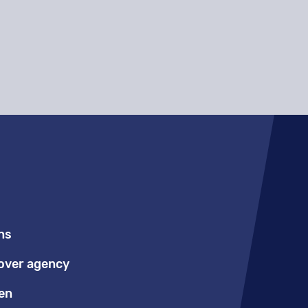
ns
over agency
en