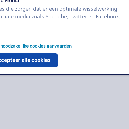
le Media
Geen resultaten gevonden voor
es die zorgen dat er een optimale wisselwerking
ociale media zoals YouTube, Twitter en Facebook.
audiogids, man en vrouw
Reset filters
 noodzakelijke cookies aanvaarden
cepteer alle cookies