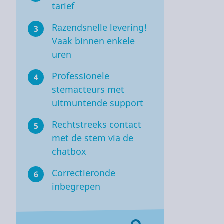
tarief
Razendsnelle levering!
3
Vaak binnen enkele
uren
Professionele
4
stemacteurs met
uitmuntende support
Rechtstreeks contact
5
met de stem via de
chatbox
Correctieronde
6
inbegrepen