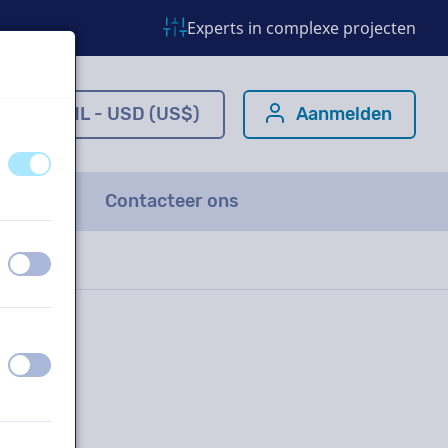
Experts in complexe projecten
m
NL - USD (US$)
Aanmelden
uit
aan
FAQ
Contacteer ons
uit
aan
uit
aan