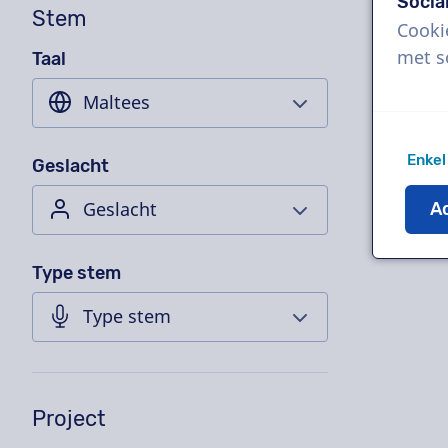
Socia
Stem
Cooki
met s
Taal
Enkel
Geslacht
Ac
Type stem
Project