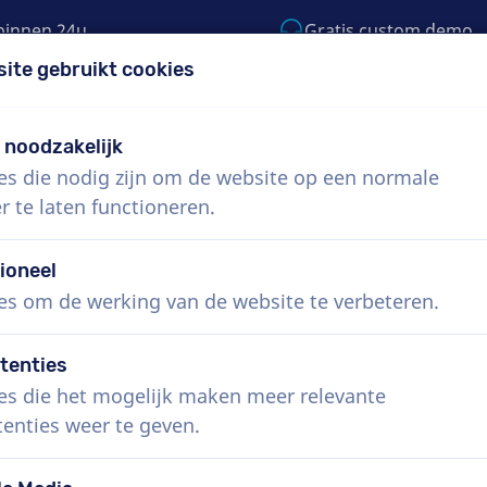
binnen 24u
Gratis custom demo
site gebruikt cookies
5) 999-9119
support@voiceproductions.co
t noodzakelijk
es die nodig zijn om de website op een normale
Menu
r te laten functioneren.
 ons
Hoe werkt het?
Diensten
Nieuws
ioneel
es om de werking van de website te verbeteren.
tenties
es die het mogelijk maken meer relevante
tenties weer te geven.