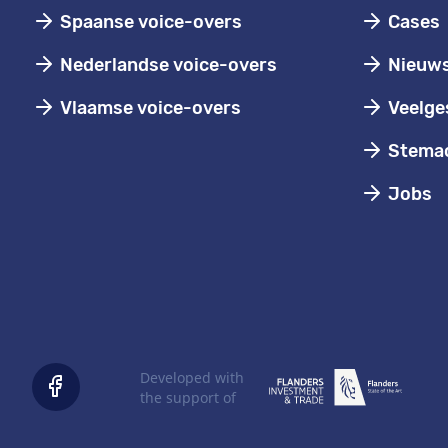
Spaanse voice-overs
Cases
Nederlandse voice-overs
Nieuw
Vlaamse voice-overs
Veelge
Stemac
Jobs
Developed with
the support of