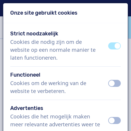
Levering binnen 24u
Onze site gebruikt cookies
Inhoud overslaan
Taalkeuze overslaan
Strict noodzakelijk
VoiceProductions
Cookies die nodig zijn om de
uit
aan
website op een normale manier te
Filter
laten functioneren.
Functioneel
Project
Cookies om de werking van de
uit
aan
website te verbeteren.
Hoe werkt het?
Advertenties
Cookies die het mogelijk maken
Vlaamse voice-overs, IVR
uit
aan
meer relevante advertenties weer te
telefoonboodschappen, man en