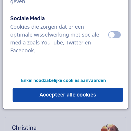
geven.
vrouw
Boek de perfecte Vlaamse voice-over in
Sociale Media
enkele klikken of vraag een gratis demo aan.
Cookies die zorgen dat er een
De meeste voice-overs leveren binnen 24
optimale wisselwerking met sociale
uit
aan
uur of sneller. Zodra je bestelling geplaatst is
media zoals YouTube, Twitter en
heb je rechtstreeks contact via de chatbox
Facebook.
met de stemacteur. Hulp nodig met casten?
Stuur ons een mailtje en we helpen je graag
verder.
Enkel noodzakelijke cookies aanvaarden
Accepteer alle cookies
Christina