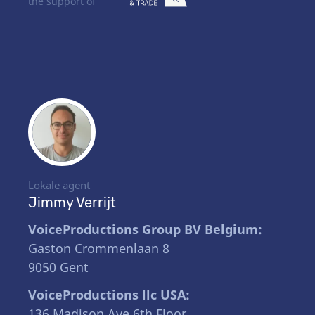
the support of
Lokale agent
Jimmy Verrijt
VoiceProductions Group BV Belgium:
Gaston Crommenlaan 8
9050 Gent
VoiceProductions llc USA:
136 Madison Ave 6th Floor