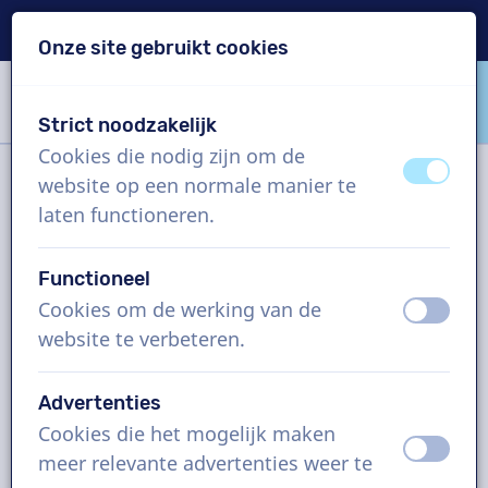
Levering binnen 24u
Onze site gebruikt cookies
Inhoud overslaan
Taalkeuze overslaan
Strict noodzakelijk
VoiceProductions
Cookies die nodig zijn om de
uit
aan
website op een normale manier te
Filter
laten functioneren.
Functioneel
Project
Cookies om de werking van de
uit
aan
website te verbeteren.
Hoe werkt het?
Advertenties
Cookies die het mogelijk maken
Zweedse voice-overs, TV
uit
aan
meer relevante advertenties weer te
commercial, man en vrouw