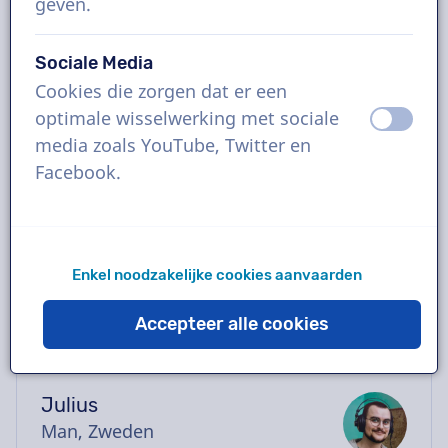
geven.
Boek de perfecte Zweedse voice-over in
enkele klikken of vraag een gratis demo aan.
Sociale Media
De meeste voice-overs leveren binnen 24
Cookies die zorgen dat er een
uur of sneller. Zodra je bestelling geplaatst is
optimale wisselwerking met sociale
uit
aan
heb je rechtstreeks contact via de chatbox
media zoals YouTube, Twitter en
met de stemacteur. Hulp nodig met casten?
Facebook.
Stuur ons een mailtje en we helpen je graag
verder.
Enkel noodzakelijke cookies aanvaarden
Accepteer alle cookies
Julius
Man, Zweden