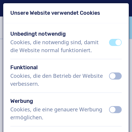
Lieferung in 24 Std.
Unsere Website verwendet Cookies
Inhalt überspringen
Sprachauswahl überspringen
Unbedingt notwendig
VoiceProductions
Cookies, die notwendig sind, damit
aus
an
die Website normal funktioniert.
Filter
Funktional
Cookies, die den Betrieb der Website
aus
an
Projekt
verbessern.
Wie funktioniert es?
Werbung
Cookies, die eine genauere Werbung
aus
an
ermöglichen.
Englisch (Britisch) Sprecher,
Radiowerbung, Mann und Frau