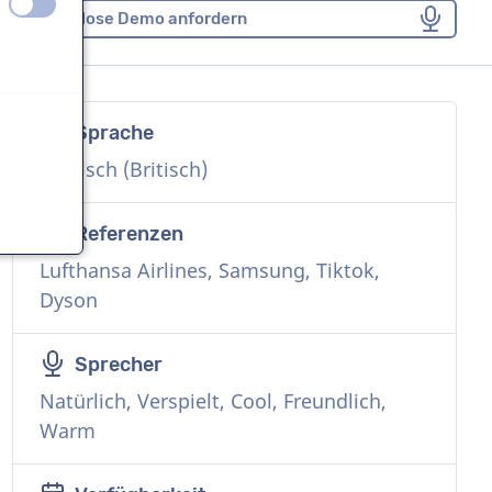
aus
an
Kostenlose Demo anfordern
Sprache
n
Englisch (Britisch)
Referenzen
Lufthansa Airlines, Samsung, Tiktok,
n
Dyson
Sprecher
Natürlich, Verspielt, Cool, Freundlich,
Warm
n