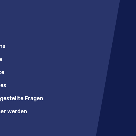
ns
e
te
les
gestellte Fragen
er werden