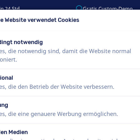
in 24 Std.
Gratis Custom-Demo
e Website verwendet Cookies
55) 999-9119
support@voiceproductions.c
ingt notwendig
es, die notwendig sind, damit die Website normal
Menü
oniert.
uns
Wie funktioniert das?
Dienste
Nachr
ional
es, die den Betrieb der Website verbessern.
ung
es, die eine genauere Werbung ermöglichen.
h
len Medien