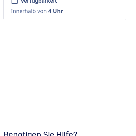
Verfügbarkeit
Innerhalb von
4 Uhr
n
n
Benötigen Sie Hilfe?