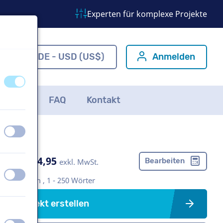
Experten für komplexe Projekte
om
DE - USD (US$)
Anmelden
aus
an
ichten
FAQ
Kontakt
aus
an
US$ 304,95
Bearbeiten
exkl. MwSt.
aus
an
Imagefilm , 1 - 250 Wörter
Projekt erstellen