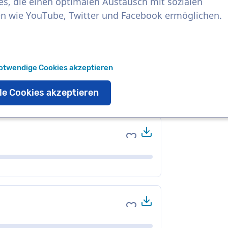
es, die einen optimalen Austausch mit sozialen
n wie YouTube, Twitter und Facebook ermöglichen.
Herunterladen
Zu Favoriten hinzufüge
otwendige Cookies akzeptieren
le Cookies akzeptieren
Herunterladen
Zu Favoriten hinzufüge
Herunterladen
Zu Favoriten hinzufüge