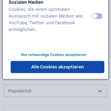
Sozialen Medien
Buchen Sie das perfekte indonesische
Cookies, die einen optimalen
Voiceover mit nur wenigen Klicks oder
Austausch mit sozialen Medien wie
aus
an
fordern Sie eine kostenlose Demo an. Die
YouTube, Twitter und Facebook
meisten Sprecher liefern innerhalb von 24
ermöglichen.
Stunden oder schneller. Sobald Ihre
Bestellung aufgegeben wurde, haben Sie
über die Chatbox direkten Kontakt mit dem
Synchronsprecher. Benötigen Sie Hilfe beim
Nur notwendige Cookies akzeptieren
Casting? Senden Sie uns eine E-Mail – wir
Alle Cookies akzeptieren
helfen Ihnen gerne weiter.