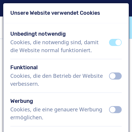
Lieferung in 24 Std.
Unsere Website verwendet Cookies
Inhalt überspringen
Sprachauswahl überspringen
Unbedingt notwendig
VoiceProductions
Cookies, die notwendig sind, damit
aus
an
die Website normal funktioniert.
Gusti
Männlich, Indonesien
Funktional
Cookies, die den Betrieb der Website
aus
an
US$ 369,95
exkl. MwSt.
verbessern.
Imagefilm , 1 - 250 Wörter
Werbung
Projekt erstellen
Cookies, die eine genauere Werbung
aus
an
ermöglichen.
Kostenlose Demo anfordern