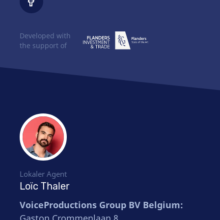
Developed with
the support of
Lokaler Agent
Loïc Thaler
VoiceProductions Group BV Belgium:
Gaston Crommenlaan 8