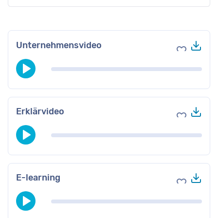
Her
Unternehmensvideo
Zu Favori
Her
Erklärvideo
Zu Favori
Her
E-learning
Zu Favori