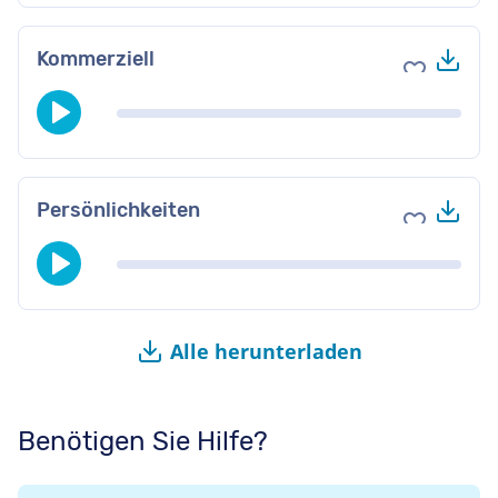
Her
Kommerziell
Zu Favori
Her
Persönlichkeiten
Zu Favori
Alle herunterladen
Benötigen Sie Hilfe?