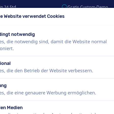
in 24 Std.
Gratis Custom-Demo
e Website verwendet Cookies
55) 999-9119
support@voiceproductions.c
ingt notwendig
es, die notwendig sind, damit die Website normal
Menü
oniert.
uns
Wie funktioniert das?
Dienste
Nachr
ional
es, die den Betrieb der Website verbessern.
ung
Niederländisch Sprecher, Rad
es, die eine genauere Werbung ermöglichen.
Buchen Sie das perfekte niederländische Voice
eine kostenlose Demo an. Die meisten Spreche
len Medien