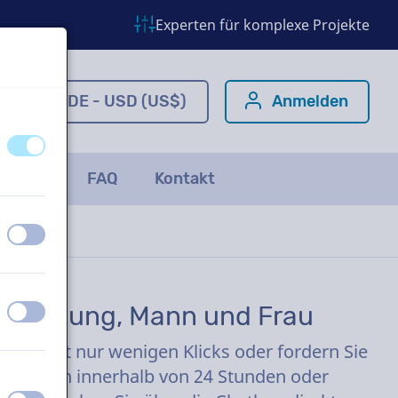
Experten für komplexe Projekte
om
DE - USD (US$)
Anmelden
aus
an
ichten
FAQ
Kontakt
aus
an
iowerbung, Mann und Frau
aus
an
over mit nur wenigen Klicks oder fordern Sie
r liefern innerhalb von 24 Stunden oder