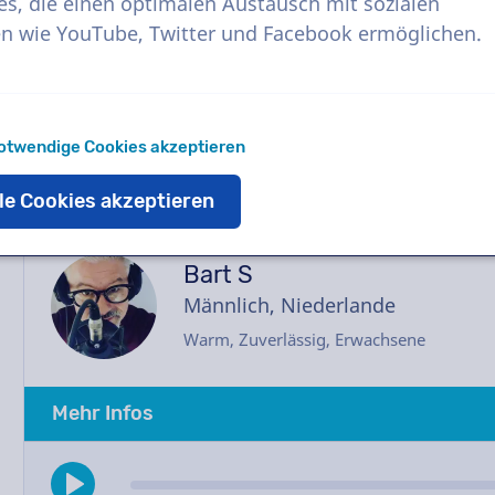
schneller. Sobald Ihre Bestellung aufgegeben
es, die einen optimalen Austausch mit sozialen
Kontakt mit dem Synchronsprecher. Benötigen 
n wie YouTube, Twitter und Facebook ermöglichen.
E-Mail – wir helfen Ihnen gerne weiter.
otwendige Cookies akzeptieren
le Cookies akzeptieren
Bart S
Männlich, Niederlande
Warm, Zuverlässig, Erwachsene
Mehr Infos