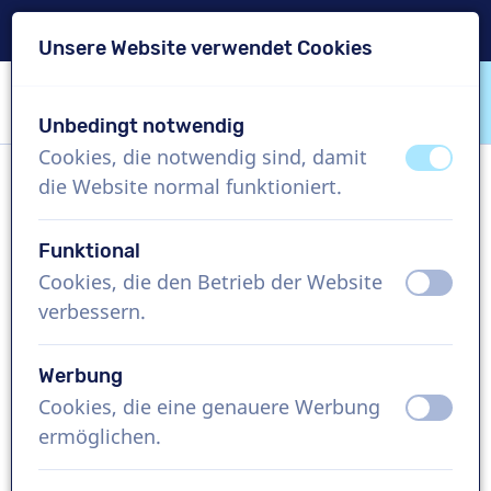
Lieferung in 24 Std.
Unsere Website verwendet Cookies
Inhalt überspringen
Sprachauswahl überspringen
Unbedingt notwendig
VoiceProductions
Cookies, die notwendig sind, damit
aus
an
die Website normal funktioniert.
Thijs
Männlich, Niederlande
Funktional
Cookies, die den Betrieb der Website
aus
an
US$ 304,95
exkl. MwSt.
verbessern.
Imagefilm , 1 - 250 Wörter
Werbung
Projekt erstellen
Cookies, die eine genauere Werbung
aus
an
ermöglichen.
Kostenlose Demo anfordern