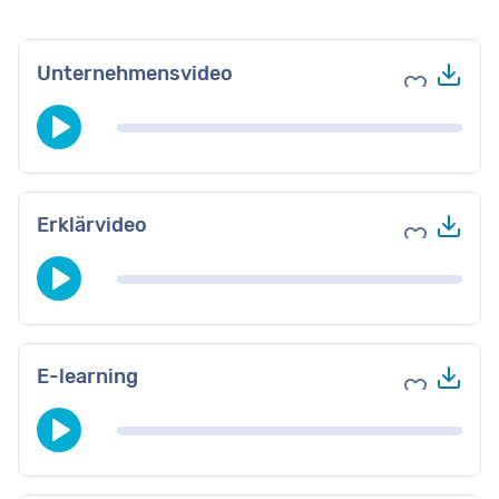
Her
Unternehmensvideo
Zu Favori
Her
Erklärvideo
Zu Favori
Her
E-learning
Zu Favori