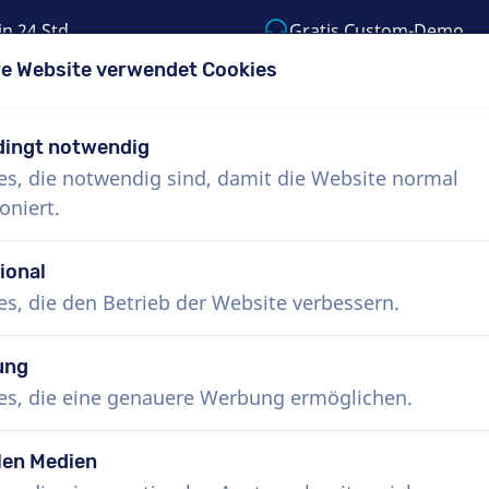
in 24 Std.
Gratis Custom-Demo
e Website verwendet Cookies
55) 999-9119
support@voiceproductions.c
ingt notwendig
es, die notwendig sind, damit die Website normal
Menü
oniert.
uns
Wie funktioniert das?
Dienste
Nachr
ional
es, die den Betrieb der Website verbessern.
ung
es, die eine genauere Werbung ermöglichen.
len Medien