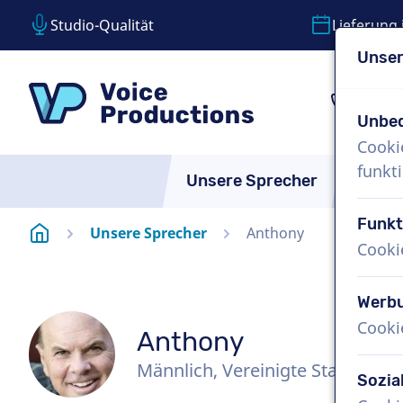
Studio-Qualität
Lieferung 
Unser
Inhalt überspringen
Sprachauswahl überspringen
VoiceProductions
1 (8
Unbed
Cooki
funkti
Unsere Sprecher
Über 
Funkt
Startseite
Unsere Sprecher
Anthony
Cooki
Werb
Cooki
Anthony
Männlich, Vereinigte Staaten
Sozia