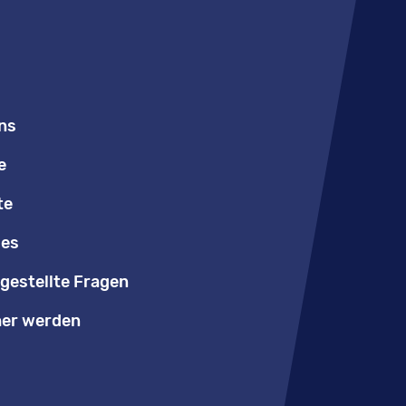
ns
e
te
les
gestellte Fragen
er werden