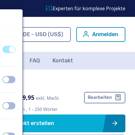
Experten für komplexe Projekte
om
DE - USD (US$)
Anmelden
aus
an
ichten
FAQ
Kontakt
aus
an
US$ 339,95
Bearbeiten
exkl. MwSt.
aus
an
Imagefilm , 1 - 250 Wörter
Projekt erstellen