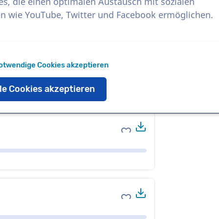
es, die einen optimalen Austausch mit sozialen
n wie YouTube, Twitter und Facebook ermöglichen.
Herunterladen
Zu Favoriten hinzufüge
otwendige Cookies akzeptieren
le Cookies akzeptieren
Herunterladen
Zu Favoriten hinzufüge
Herunterladen
Zu Favoriten hinzufüge