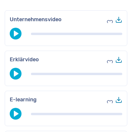
Her
Unternehmensvideo
Zu Favori
Her
Erklärvideo
Zu Favori
Her
E-learning
Zu Favori