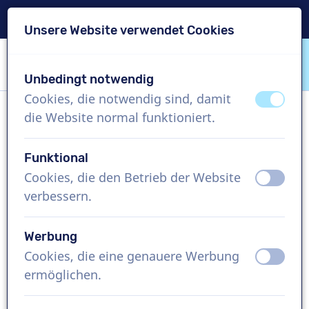
Lieferung in 24 Std.
Unsere Website verwendet Cookies
Inhalt überspringen
Sprachauswahl überspringen
Unbedingt notwendig
VoiceProductions
Cookies, die notwendig sind, damit
aus
an
die Website normal funktioniert.
Dan
Männlich, Vereinigte Staaten
Funktional
Cookies, die den Betrieb der Website
aus
an
US$ 399,95
exkl. MwSt.
verbessern.
Imagefilm , 1 - 250 Wörter
Werbung
Projekt erstellen
Cookies, die eine genauere Werbung
aus
an
ermöglichen.
Kostenlose Demo anfordern