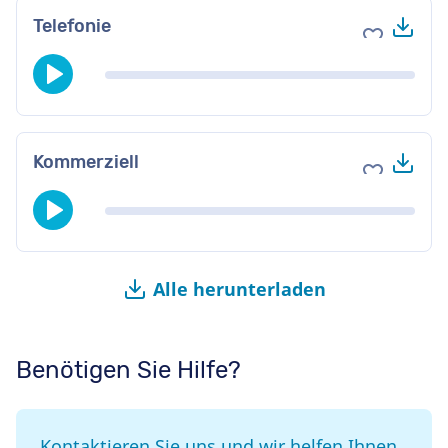
Her
Telefonie
Zu Favori
Her
Kommerziell
Zu Favori
Alle herunterladen
Benötigen Sie Hilfe?
Kontaktieren Sie uns und wir helfen Ihnen