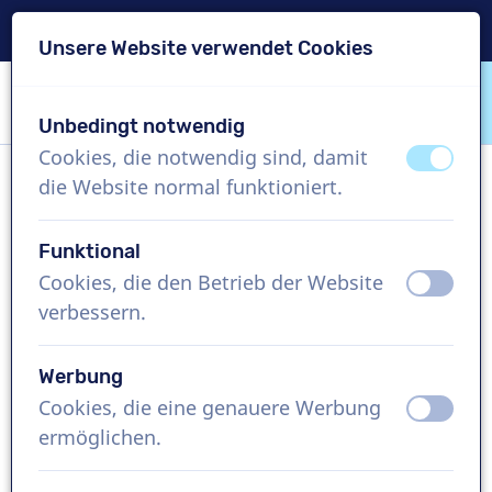
Lieferung in 24 Std.
Unsere Website verwendet Cookies
Inhalt überspringen
Sprachauswahl überspringen
Unbedingt notwendig
VoiceProductions
Cookies, die notwendig sind, damit
aus
an
die Website normal funktioniert.
Michelle
Weiblich, Vereinigtes Königreich
Funktional
Cookies, die den Betrieb der Website
aus
an
US$ 274,95
exkl. MwSt.
verbessern.
Imagefilm , 1 - 250 Wörter
Werbung
Projekt erstellen
Cookies, die eine genauere Werbung
aus
an
ermöglichen.
Kostenlose Demo anfordern