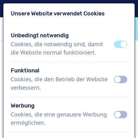
Lieferung in 24 Std.
Unsere Website verwendet Cookies
Inhalt überspringen
Sprachauswahl überspringen
Unbedingt notwendig
VoiceProductions
Cookies, die notwendig sind, damit
aus
an
die Website normal funktioniert.
Rachel
Weiblich, Vereinigtes Königreich
Funktional
Cookies, die den Betrieb der Website
aus
an
US$ 304,95
exkl. MwSt.
verbessern.
Imagefilm , 1 - 250 Wörter
Werbung
Projekt erstellen
Cookies, die eine genauere Werbung
aus
an
ermöglichen.
Kostenlose Demo anfordern