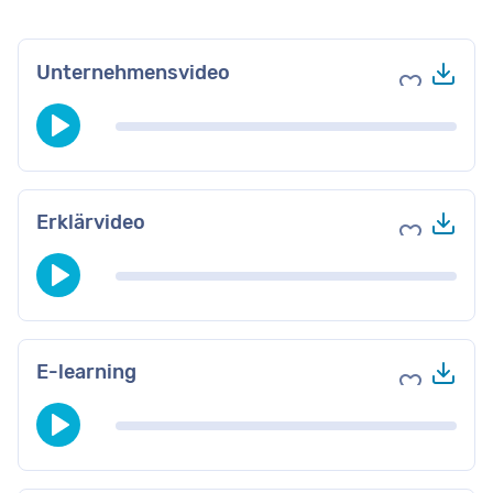
Her
Unternehmensvideo
Zu Favori
Her
Erklärvideo
Zu Favori
Her
E-learning
Zu Favori