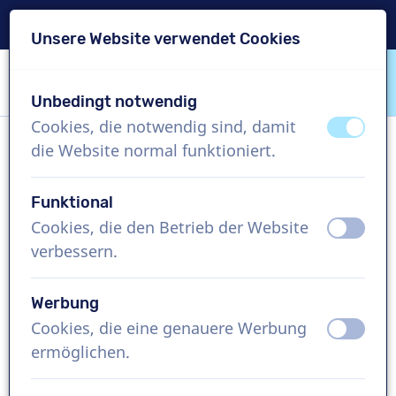
Lieferung in 24 Std.
Unsere Website verwendet Cookies
Inhalt überspringen
Sprachauswahl überspringen
Unbedingt notwendig
VoiceProductions
Cookies, die notwendig sind, damit
aus
an
die Website normal funktioniert.
Carrie
Weiblich, Vereinigtes Königreich
Funktional
Cookies, die den Betrieb der Website
aus
an
US$ 304,95
exkl. MwSt.
verbessern.
Imagefilm , 1 - 250 Wörter
Werbung
Projekt erstellen
Cookies, die eine genauere Werbung
aus
an
ermöglichen.
Kostenlose Demo anfordern