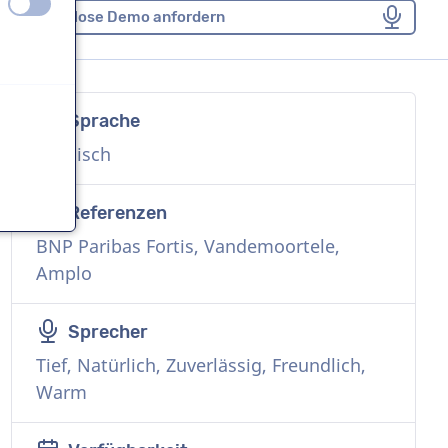
aus
an
Kostenlose Demo anfordern
Sprache
n
Flämisch
Referenzen
BNP Paribas Fortis, Vandemoortele,
n
Amplo
Sprecher
Tief, Natürlich, Zuverlässig, Freundlich,
Warm
n