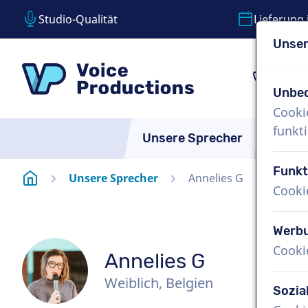
Studio-Qualität
Lieferung 
Unser
Inhalt überspringen
Sprachauswahl überspringen
VoiceProductions
1 (8
Unbed
Cooki
funkti
Unsere Sprecher
Über 
Funkt
Startseite
Unsere Sprecher
Annelies G
Cooki
Werb
Cooki
Annelies G
Weiblich, Belgien
Sozia