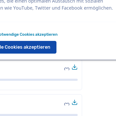
es, die einen optimalen Austausch mit sozialen
n wie YouTube, Twitter und Facebook ermöglichen.
Herunterladen
Zu Favoriten hinzufüge
otwendige Cookies akzeptieren
le Cookies akzeptieren
Herunterladen
Zu Favoriten hinzufüge
Herunterladen
Zu Favoriten hinzufüge