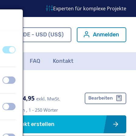
Experten für komplexe Projekte
om
DE - USD (US$)
Anmelden
aus
an
ichten
FAQ
Kontakt
aus
an
US$ 304,95
Bearbeiten
exkl. MwSt.
aus
an
Imagefilm , 1 - 250 Wörter
Projekt erstellen