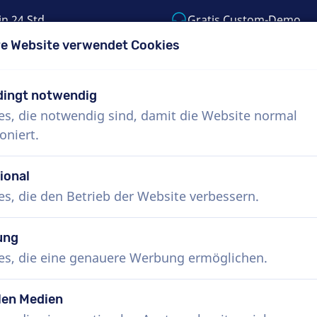
in 24 Std.
Gratis Custom-Demo
e Website verwendet Cookies
55) 999-9119
support@voiceproductions.c
ingt notwendig
es, die notwendig sind, damit die Website normal
Menü
oniert.
uns
Wie funktioniert das?
Dienste
Nachr
ional
es, die den Betrieb der Website verbessern.
ung
es, die eine genauere Werbung ermöglichen.
len Medien