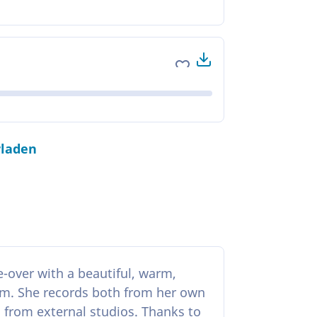
Herunterladen
Zu Favoriten hinzufüge
rladen
e-over with a beautiful, warm,
um. She records both from her own
 from external studios. Thanks to