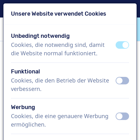
Lieferung in 24 Std.
Unsere Website verwendet Cookies
Inhalt überspringen
Sprachauswahl überspringen
Unbedingt notwendig
VoiceProductions
Cookies, die notwendig sind, damit
aus
an
die Website normal funktioniert.
Pieter-Jan
Männlich, Belgien
Funktional
Cookies, die den Betrieb der Website
aus
an
US$ 369,95
exkl. MwSt.
verbessern.
Imagefilm , 1 - 250 Wörter
Werbung
Projekt erstellen
Cookies, die eine genauere Werbung
aus
an
ermöglichen.
Kostenlose Demo anfordern