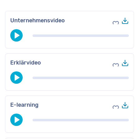
Her
Unternehmensvideo
Zu Favori
Her
Erklärvideo
Zu Favori
Her
E-learning
Zu Favori