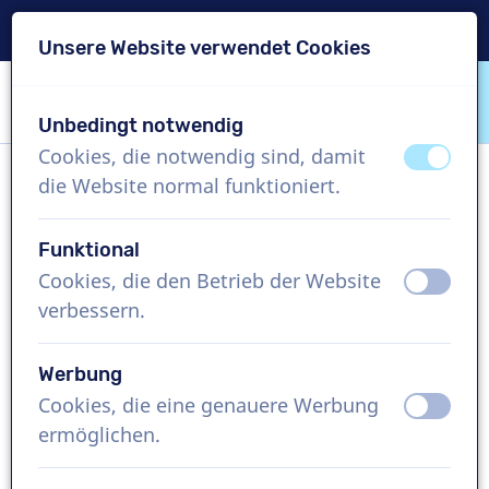
Lieferung in 24 Std.
Unsere Website verwendet Cookies
Inhalt überspringen
Sprachauswahl überspringen
Unbedingt notwendig
VoiceProductions
Cookies, die notwendig sind, damit
aus
an
die Website normal funktioniert.
Sara
Weiblich, Belgien
Funktional
Cookies, die den Betrieb der Website
aus
an
US$ 274,95
exkl. MwSt.
verbessern.
Imagefilm , 1 - 250 Wörter
Werbung
Projekt erstellen
Cookies, die eine genauere Werbung
aus
an
ermöglichen.
Kostenlose Demo anfordern