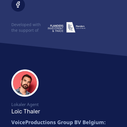
Developed with
the support of
Lokaler Agent
Loïc Thaler
VoiceProductions Group BV Belgium: