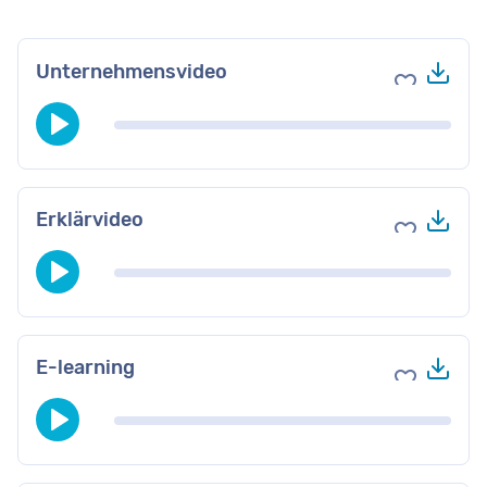
Her
Unternehmensvideo
Zu Favori
Her
Erklärvideo
Zu Favori
Her
E-learning
Zu Favori