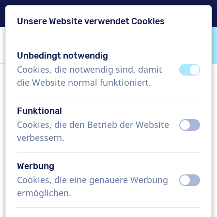
Lieferung in 24 Std.
Unsere Website verwendet Cookies
Inhalt überspringen
Sprachauswahl überspringen
Unbedingt notwendig
VoiceProductions
Cookies, die notwendig sind, damit
aus
an
die Website normal funktioniert.
Christophe C
Männlich, Frankreich
Funktional
Cookies, die den Betrieb der Website
aus
an
US$ 304,95
exkl. MwSt.
verbessern.
Imagefilm , 1 - 250 Wörter
Werbung
Projekt erstellen
Cookies, die eine genauere Werbung
aus
an
ermöglichen.
Kostenlose Demo anfordern