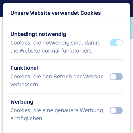
Lieferung in 24 Std.
Unsere Website verwendet Cookies
Inhalt überspringen
Sprachauswahl überspringen
Unbedingt notwendig
VoiceProductions
Cookies, die notwendig sind, damit
aus
an
die Website normal funktioniert.
Dorothée
Weiblich, Frankreich
Funktional
Cookies, die den Betrieb der Website
aus
an
US$ 274,95
exkl. MwSt.
verbessern.
Imagefilm , 1 - 250 Wörter
Werbung
Projekt erstellen
Cookies, die eine genauere Werbung
aus
an
ermöglichen.
Kostenlose Demo anfordern