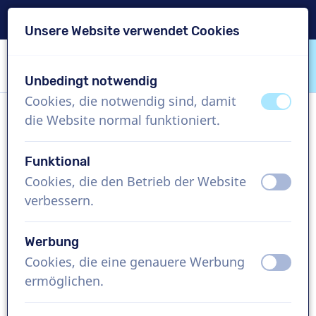
Lieferung in 24 Std.
Unsere Website verwendet Cookies
Inhalt überspringen
Sprachauswahl überspringen
Unbedingt notwendig
VoiceProductions
Cookies, die notwendig sind, damit
aus
an
die Website normal funktioniert.
Léa
Weiblich, Frankreich
Funktional
Cookies, die den Betrieb der Website
aus
an
US$ 369,95
exkl. MwSt.
verbessern.
Imagefilm , 1 - 250 Wörter
Werbung
Projekt erstellen
Cookies, die eine genauere Werbung
aus
an
ermöglichen.
Kostenlose Demo anfordern