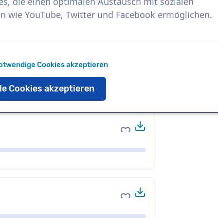
es, die einen optimalen Austausch mit sozialen
n wie YouTube, Twitter und Facebook ermöglichen.
Herunterladen
Zu Favoriten hinzufüge
otwendige Cookies akzeptieren
le Cookies akzeptieren
Herunterladen
Zu Favoriten hinzufüge
Herunterladen
Zu Favoriten hinzufüge