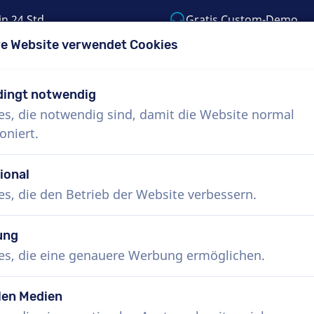
in 24 Std.
Gratis Custom-Demo
e Website verwendet Cookies
55) 999-9119
support@voiceproductions.c
ingt notwendig
es, die notwendig sind, damit die Website normal
Menü
oniert.
uns
Wie funktioniert das?
Dienste
Nachr
ional
es, die den Betrieb der Website verbessern.
ung
es, die eine genauere Werbung ermöglichen.
len Medien