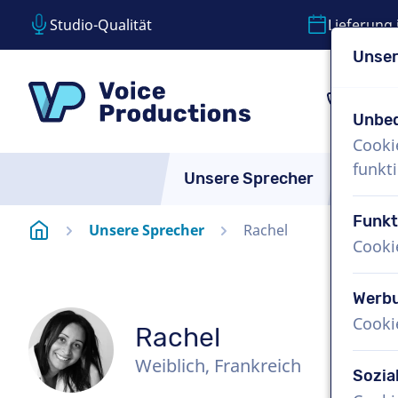
Studio-Qualität
Lieferung 
Unser
Inhalt überspringen
Sprachauswahl überspringen
VoiceProductions
1 (8
Unbed
Cooki
funkti
Unsere Sprecher
Über 
Funkt
Startseite
Unsere Sprecher
Rachel
Cooki
Werb
Cooki
Rachel
Weiblich, Frankreich
Sozia