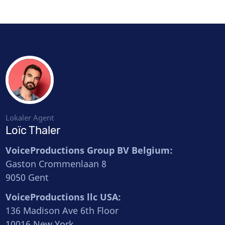
Lokaler Agent
Loïc Thaler
VoiceProductions Group BV Belgium:
Gaston Crommenlaan 8
9050 Gent
VoiceProductions llc USA:
136 Madison Ave 6th Floor
10016 New York