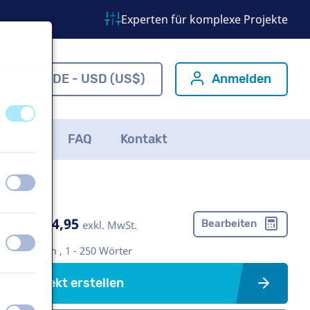
Experten für komplexe Projekte
om
DE - USD (US$)
Anmelden
aus
an
ichten
FAQ
Kontakt
aus
an
US$ 304,95
Bearbeiten
exkl. MwSt.
aus
an
Imagefilm , 1 - 250 Wörter
Projekt erstellen