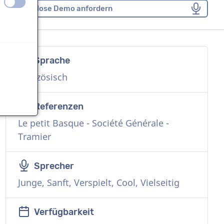
aus
an
Kostenlose Demo anfordern
Sprache
n
Französisch
Referenzen
Le petit Basque - Société Générale -
n
Tramier
Sprecher
Junge, Sanft, Verspielt, Cool, Vielseitig
n
Verfügbarkeit