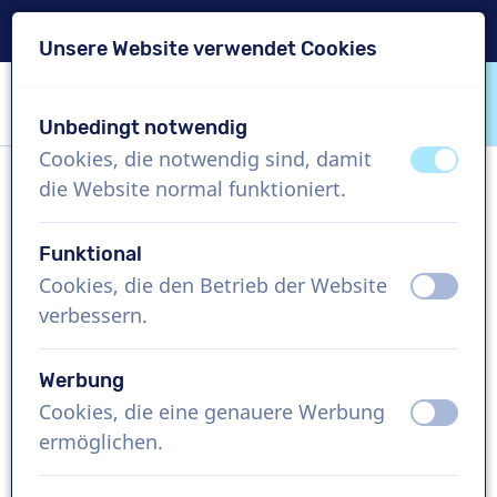
Lieferung in 24 Std.
Unsere Website verwendet Cookies
Inhalt überspringen
Sprachauswahl überspringen
Unbedingt notwendig
VoiceProductions
Cookies, die notwendig sind, damit
aus
an
die Website normal funktioniert.
Bas M
Männlich, Niederlande
Funktional
Cookies, die den Betrieb der Website
aus
an
US$ 304,95
exkl. MwSt.
verbessern.
Imagefilm , 1 - 250 Wörter
Werbung
Projekt erstellen
Cookies, die eine genauere Werbung
aus
an
ermöglichen.
Kostenlose Demo anfordern