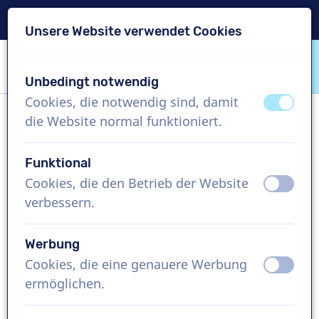
Lieferung in 24 Std.
Unsere Website verwendet Cookies
Inhalt überspringen
Sprachauswahl überspringen
Unbedingt notwendig
VoiceProductions
Cookies, die notwendig sind, damit
aus
an
die Website normal funktioniert.
Flip
Männlich, Niederlande
Funktional
Cookies, die den Betrieb der Website
aus
an
US$ 274,95
exkl. MwSt.
verbessern.
Imagefilm , 1 - 250 Wörter
Werbung
Projekt erstellen
Cookies, die eine genauere Werbung
aus
an
ermöglichen.
Kostenlose Demo anfordern