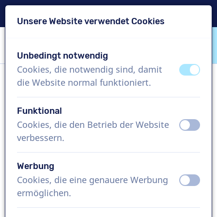
Lieferung in 24 Std.
Unsere Website verwendet Cookies
Inhalt überspringen
Sprachauswahl überspringen
Unbedingt notwendig
VoiceProductions
Cookies, die notwendig sind, damit
aus
an
die Website normal funktioniert.
Javi
Männlich, Spanien
Funktional
Cookies, die den Betrieb der Website
aus
an
US$ 304,95
exkl. MwSt.
verbessern.
Imagefilm , 1 - 250 Wörter
Werbung
Projekt erstellen
Cookies, die eine genauere Werbung
aus
an
ermöglichen.
Kostenlose Demo anfordern