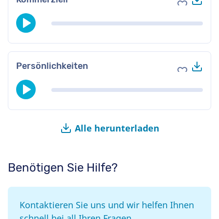
Zu Favori
Her
Persönlichkeiten
Zu Favori
Alle herunterladen
Benötigen Sie Hilfe?
Kontaktieren Sie uns und wir helfen Ihnen
schnell bei all Ihren Fragen.