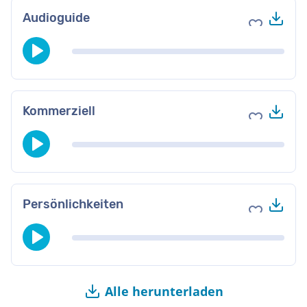
Her
Audioguide
Zu Favori
Her
Kommerziell
Zu Favori
Her
Persönlichkeiten
Zu Favori
Alle herunterladen