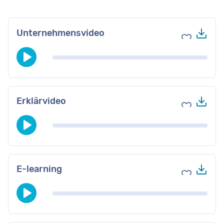
Her
Unternehmensvideo
Zu Favori
Her
Erklärvideo
Zu Favori
Her
E-learning
Zu Favori