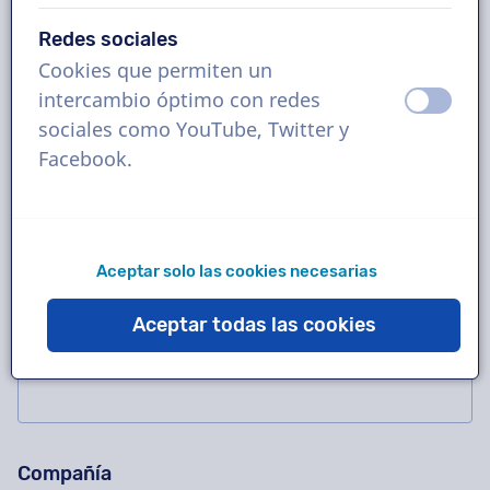
Redes sociales
Cookies que permiten un
¡Pregúntanos cualquier cosa!
No rellenar este campo.
intercambio óptimo con redes
apagad
ence
Contáctenos para una grabación de prueba
sociales como YouTube, Twitter y
gratuita, un presupuesto, preguntas sobre
Facebook.
nuestro método de trabajo, proyectos
complejos o para hacer un pedido de inmediato!
¿Sabía que el 95% de todas las preguntas se
Aceptar solo las cookies necesarias
responden en 10 minutos?
Aceptar todas las cookies
Nombre
Compañía