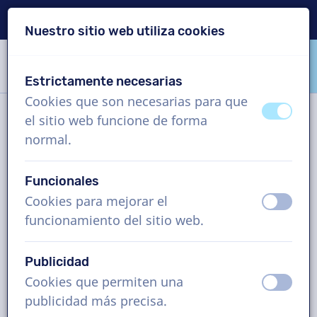
Entrega en 24 horas
Nuestro sitio web utiliza cookies
Saltar contenido
Saltar selección de idioma
Estrictamente necesarias
VoiceProductions
Cookies que son necesarias para que
apagad
ence
el sitio web funcione de forma
Contacto
normal.
Funcionales
VoiceProductions
Cookies para mejorar el
apagad
ence
Gaston Crommenlaan 8
funcionamiento del sitio web.
9050
Gent
Belgium
Publicidad
support@voiceproductions.com
Cookies que permiten una
apagad
ence
1 (855) 999-9119
publicidad más precisa.