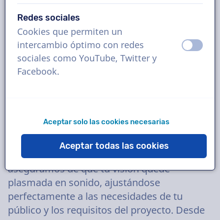
Redes sociales
No dudes en enviarnos un correo
Cookies que permiten un
electrónico. Responderemos a tu pregunta
intercambio óptimo con redes
apagad
ence
en 10 minutos.
sociales como YouTube, Twitter y
Facebook.
Contáctenos
Tu plataforma de servicios integrales de
Aceptar solo las cookies necesarias
locución. En VoiceProductions, nuestro
compromiso va más allá de lo ordinario. No
Aceptar todas las cookies
solo proporcionamos
voces en off
; nos
aseguramos de que tu visión quede
plasmada en sonido, ajustándose
perfectamente a las necesidades de tu
público y los requisitos del proyecto. Desde