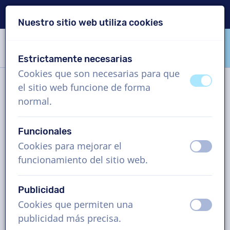
Entrega en 24 horas
Nuestro sitio web utiliza cookies
Saltar contenido
Saltar selección de idioma
Estrictamente necesarias
VoiceProductions
Cookies que son necesarias para que
apagad
ence
el sitio web funcione de forma
VoiceProductions ofrece
normal.
soluciones integrales de
audio y voz en off
Funcionales
Cookies para mejorar el
apagad
ence
funcionamiento del sitio web.
Servicios
Publicidad
Cookies que permiten una
apagad
ence
¿Alguna pregunta?
publicidad más precisa.