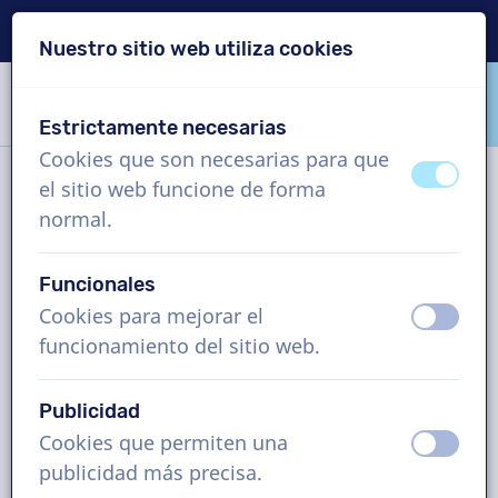
Entrega en 24 horas
Nuestro sitio web utiliza cookies
Saltar contenido
Saltar selección de idioma
Estrictamente necesarias
VoiceProductions
Cookies que son necesarias para que
apagad
ence
el sitio web funcione de forma
Encuentra tu toque mágico:
normal.
el proceso del casting de voz
Funcionales
Cookies para mejorar el
apagad
ence
Servicios
funcionamiento del sitio web.
Publicidad
¿Alguna pregunta?
Cookies que permiten una
apagad
ence
publicidad más precisa.