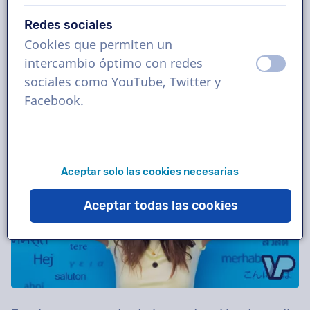
No dudes en enviarnos un correo
electrónico. Responderemos a tu pregunta
Redes sociales
en 10 minutos.
Cookies que permiten un
intercambio óptimo con redes
apagad
ence
Contáctenos
sociales como YouTube, Twitter y
Facebook.
Aceptar solo las cookies necesarias
Aceptar todas las cookies