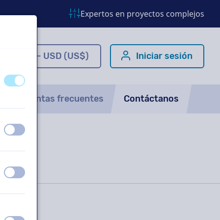
Expertos en proyectos complejos
ES - USD (US$)
Iniciar sesión
apagado
encendido
Preguntas frecuentes
Contáctanos
apagado
encendido
apagado
encendido