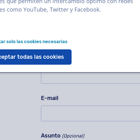
¡Pregúntanos cualquier cosa!
es que permiten un intercambio óptimo con redes
No rellenar este campo.
les como YouTube, Twitter y Facebook.
Contáctenos para una grabación de p
sobre nuestro método de trabajo, pr
inmediato!
ar solo las cookies necesarias
¿Sabía que el 95% de todas las preg
eptar todas las cookies
Nombre
E-mail
Asunto
(Opcional)