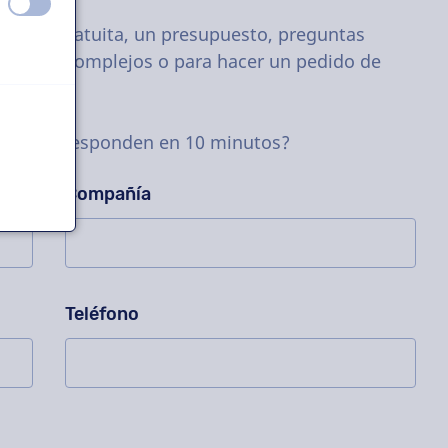
apagado
encendido
rueba gratuita, un presupuesto, preguntas
oyectos complejos o para hacer un pedido de
untas se responden en 10 minutos?
Compañía
Teléfono