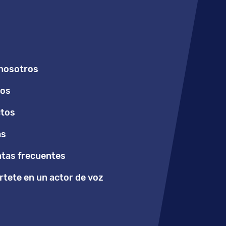
nosotros
ios
tos
as
tas frecuentes
tete en un actor de voz