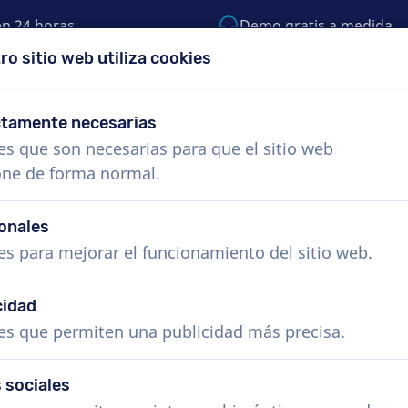
en 24 horas
Demo gratis a medida
ro sitio web utiliza cookies
 999-9119
support@voiceproductions.com
ctamente necesarias
es que son necesarias para que el sitio web
Menú
one de forma normal.
s
¿Cómo funciona?
Servicios
Noticias
onales
es para mejorar el funcionamiento del sitio web.
cidad
es que permiten una publicidad más precisa.
 sociales