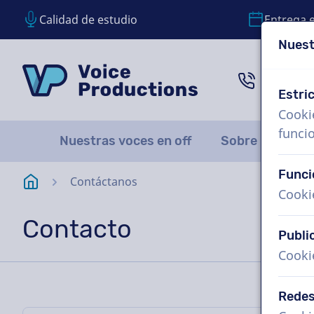
Calidad de estudio
Entrega 
Nuest
Saltar contenido
Saltar selección de idioma
VoiceProductions
1 (855)
Estri
Cooki
funci
Nuestras voces en off
Sobre nosotro
Funci
Página de inicio
Contáctanos
Cooki
Contacto
Publi
Cooki
Redes