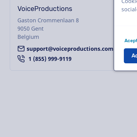
Cooki
VoiceProductions
socia
Gaston Crommenlaan 8
9050
Gent
Belgium
Acept
support@voiceproductions.com
Ac
1 (855) 999-9119