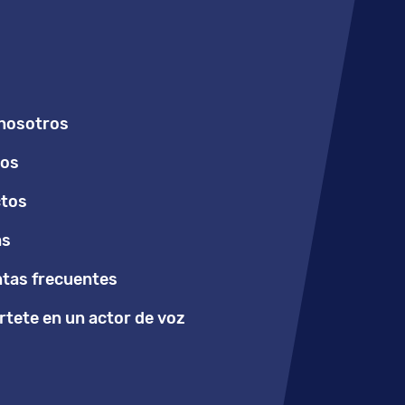
nosotros
ios
tos
as
tas frecuentes
tete en un actor de voz