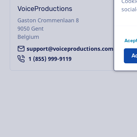
Cooki
VoiceProductions
socia
Gaston Crommenlaan 8
9050
Gent
Belgium
Acept
support@voiceproductions.com
Ac
1 (855) 999-9119