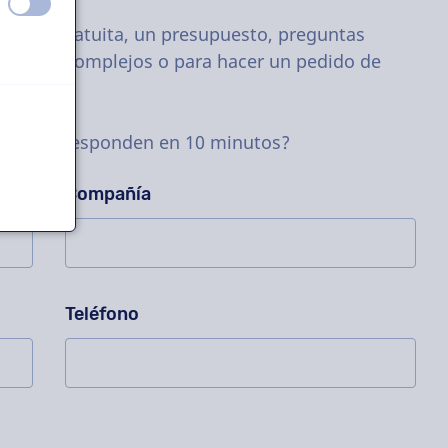
apagado
encendido
rueba gratuita, un presupuesto, preguntas
oyectos complejos o para hacer un pedido de
untas se responden en 10 minutos?
Compañía
Teléfono