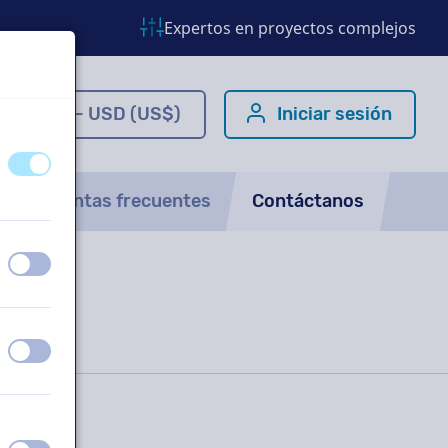
Expertos en proyectos complejos
ES - USD (US$)
Iniciar sesión
apagado
encendido
Preguntas frecuentes
Contáctanos
apagado
encendido
apagado
encendido