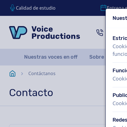
Calidad de estudio
Entrega 
Nuest
Saltar contenido
Saltar selección de idioma
VoiceProductions
1 (855)
Estri
Cooki
funci
Nuestras voces en off
Sobre nosotro
Funci
Página de inicio
Contáctanos
Cooki
Contacto
Publi
Cooki
Redes