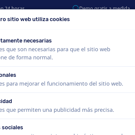
en 24 horas
Demo gratis a medida
ro sitio web utiliza cookies
 999-9119
support@voiceproductions.com
ctamente necesarias
es que son necesarias para que el sitio web
Menú
one de forma normal.
s
¿Cómo funciona?
Servicios
Noticias
onales
es para mejorar el funcionamiento del sitio web.
cidad
es que permiten una publicidad más precisa.
 sociales