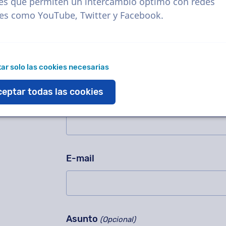
¡Pregúntanos cualquier cosa!
es que permiten un intercambio óptimo con redes
No rellenar este campo.
les como YouTube, Twitter y Facebook.
Contáctenos para una grabación de p
sobre nuestro método de trabajo, pr
inmediato!
ar solo las cookies necesarias
¿Sabía que el 95% de todas las preg
eptar todas las cookies
Nombre
E-mail
Asunto
(Opcional)