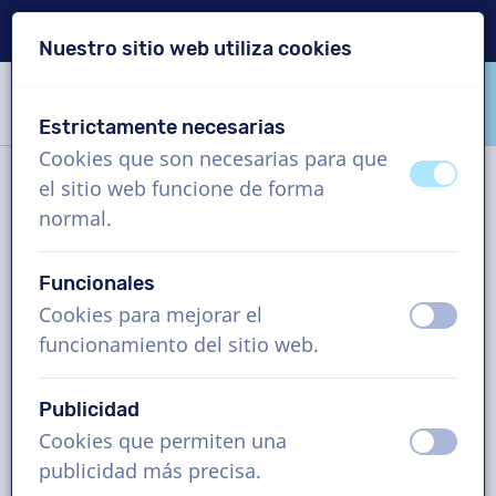
Entrega en 24 horas
Nuestro sitio web utiliza cookies
Saltar contenido
Saltar selección de idioma
Estrictamente necesarias
VoiceProductions
Cookies que son necesarias para que
apagad
ence
el sitio web funcione de forma
Noticias
normal.
Funcionales
Etiquetas y archivo
Cookies para mejorar el
apagad
ence
funcionamiento del sitio web.
Encontrar una voz en off para
Publicidad
la capacitación en línea
Cookies que permiten una
apagad
ence
9 Agosto
publicidad más precisa.
E-learning
Consejos