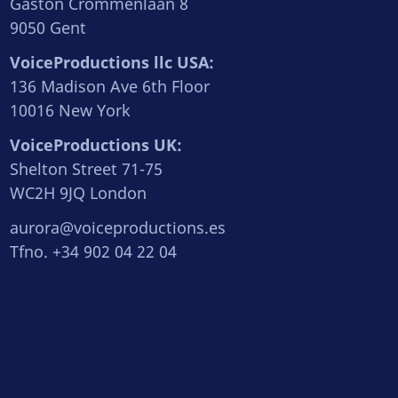
Gaston Crommenlaan 8
9050 Gent
VoiceProductions llc USA:
136 Madison Ave 6th Floor
10016 New York
VoiceProductions UK:
Shelton Street 71-75
WC2H 9JQ London
aurora@voiceproductions.es
Tfno. +34 902 04 22 04