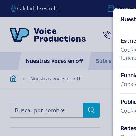
Calidad de estudio
Entrega 
Nuest
Saltar contenido
Saltar selección de idioma
VoiceProductions
1 (855)
Estri
Cooki
funci
Nuestras voces en off
Sobre nosotro
Funci
Página de inicio
Nuestras voces en off
Cooki
Publi
Cooki
Redes