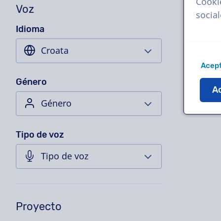
Cooki
Voz
socia
Idioma
Acept
Género
Ac
Tipo de voz
Proyecto