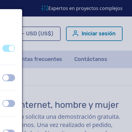
Expertos en proyectos complejos
ES - USD (US$)
Iniciar sesión
apagado
encendido
Preguntas frecuentes
Contáctanos
apagado
encendido
ad de internet, hombre y mujer
apagado
encendido
s clics o solicita una demostración gratuita.
ras o menos. Una vez realizado el pedido,