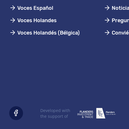
Voces Español
Notici
Voces Holandes
Pregun
Voces Holandés (Bélgica)
Conviér
Developed with
the support of