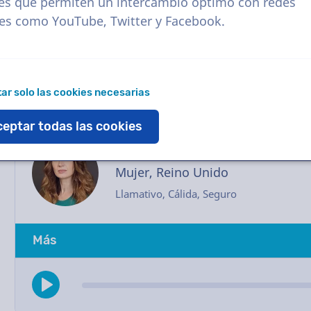
tendrás contacto directo con el actor de voz a
es que permiten un intercambio óptimo con redes
casting? Envíanos un correo electrónico y te
les como YouTube, Twitter y Facebook.
ar solo las cookies necesarias
eptar todas las cookies
Petra
Mujer, Reino Unido
Llamativo, Cálida, Seguro
Más