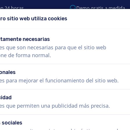
en 24 horas
Demo gratis a medida
ro sitio web utiliza cookies
 999-9119
support@voiceproductions.com
ctamente necesarias
es que son necesarias para que el sitio web
Menú
one de forma normal.
s
¿Cómo funciona?
Servicios
Noticias
onales
es para mejorar el funcionamiento del sitio web.
cidad
Voz en off en Croata, publicid
es que permiten una publicidad más precisa.
Reserva la locución croata perfecta en solo uno
La mayoría de los locutores entregan en 24 ho
 sociales