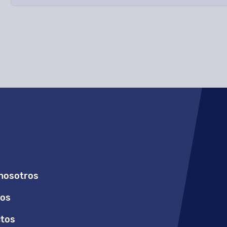
nosotros
ios
tos