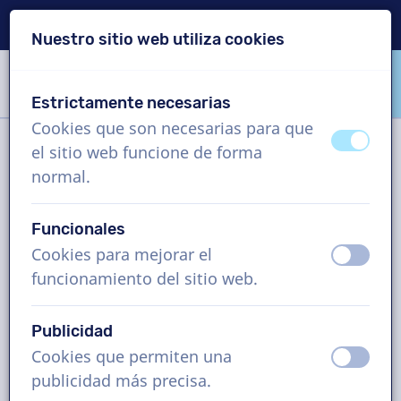
Entrega en 24 horas
Nuestro sitio web utiliza cookies
Saltar contenido
Saltar selección de idioma
Estrictamente necesarias
VoiceProductions
Cookies que son necesarias para que
apagad
ence
el sitio web funcione de forma
Filtro
normal.
Funcionales
Proyecto
Cookies para mejorar el
apagad
ence
funcionamiento del sitio web.
¿Cómo funciona?
Publicidad
Cookies que permiten una
Voz en off en Eslovaco, otros,
apagad
ence
publicidad más precisa.
hombre y mujer