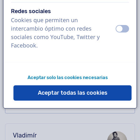
Reserva la locución eslovaca perfecta en solo
Redes sociales
unos clics o solicita una demostración
Cookies que permiten un
gratuita. La mayoría de los locutores
intercambio óptimo con redes
apagad
ence
entregan en 24 horas o menos. Una vez
sociales como YouTube, Twitter y
realizado el pedido, tendrás contacto directo
Facebook.
con el actor de voz a través del chat.
¿Necesitas ayuda con el casting? Envíanos
un correo electrónico y te ayudaremos
encantados.
Aceptar solo las cookies necesarias
Aceptar todas las cookies
Vladimír