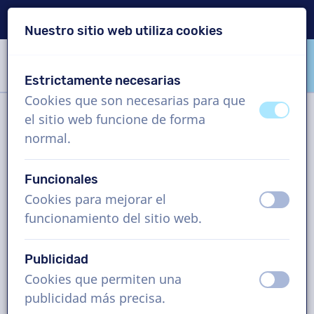
Entrega en 24 horas
Nuestro sitio web utiliza cookies
Saltar contenido
Saltar selección de idioma
Estrictamente necesarias
VoiceProductions
Cookies que son necesarias para que
apagad
ence
el sitio web funcione de forma
Filtro
normal.
Funcionales
Proyecto
Cookies para mejorar el
apagad
ence
funcionamiento del sitio web.
¿Cómo funciona?
Publicidad
Cookies que permiten una
Voz en off en Inglés (Australia),
apagad
ence
publicidad más precisa.
vídeo corporativo, hombre y mujer