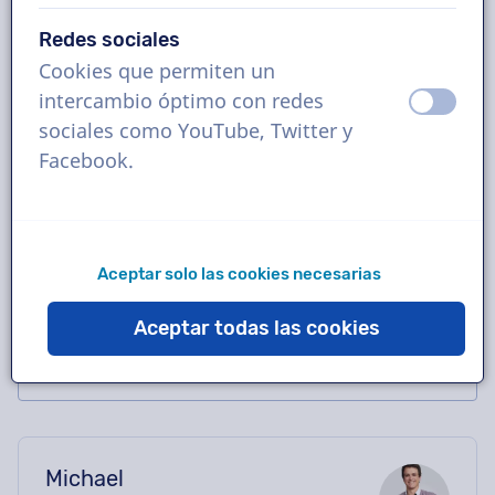
Reserva la locución en inglés australiano
Redes sociales
perfecta en solo unos clics o solicita una
Cookies que permiten un
demostración gratuita. La mayoría de los
intercambio óptimo con redes
apagad
ence
locutores entregan en 24 horas o menos.
sociales como YouTube, Twitter y
Una vez realizado el pedido, tendrás
Facebook.
contacto directo con el actor de voz a través
del chat. ¿Necesitas ayuda con el casting?
Envíanos un correo electrónico y te
ayudaremos encantados.
Aceptar solo las cookies necesarias
Aceptar todas las cookies
Michael